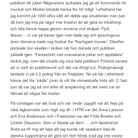
publiken att jubla! Någonstans lyckades jag ge ett kommando för
mycket och Moster började backa lite för tidigt. I efterhand har
jag kommit på 1000 olika sätt att rädda upp situationen men just
då kom jag inte på något mer kreativt än att göra en inkallning
och låta henne hoppa genom armarna mot skåpet. Fjutt,
liksom….vi var på banan igen men både jag och gissningsvis
även domarna hade nog önskat lite ”flashigare moves”. Därefter
prickade hon skeden i skålen när hon dukade och publiken
jublade igen. ”Fantastiskt vad svenskarna jublar och applådera”
tänkte jag, men det visade sig vara hela publiken! Förstod senare
att vi varit en publikfavorit och det var riktigt kul. Poängmässigt
landade vi på 0.2 poäng från en finalplats. Nu så här i efterhand
känns det lite ”sådär” (man är väl lite vinnarskalle trots allt 🙂 fast
just då var jag så slut efter all anspänning att det mest var en
lättnad att slippa fler starter.
På söndagen var det final och vår ”enda” uppgift var att heja på
våra lagkamrater som tagit sig dit. I HTM var det Anna Larsson
och Eva Andersson och i Freestylen var det Frida Binette och
Lizette Olausson. Som vi hejade på dem! ….och danskarna!
Anita sa till mig att heja allt jag kunde när speakern bad de
danska supportrarna att göra sin röst hörda (vad jag inte visste