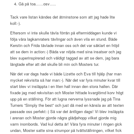
Gå på toa……osv…..
Tack vare listan kändes det åtminstone som att jag hade lite
koll:-).
Eftersom vi inte skulle tävla förrän på eftermiddagen kunde vi
följa våra lagkamraters tävlingar och även vila en stund. Både
Kerstin och Frida tävlade innan oss och det var såklart en fröjd
att se dem in action:-) Båda var nöjda med sina insatser och jag
blev superinspirerad och väldigt taggad av att se dem, jag bara
längtade efter att det skulle bli min och Mosters tur.
När det var dags hade vi både Lizette och Eva till hjälp (har man
mycket rekvisita så har man:-). När det var fyra minuter kvar till
start blev vi insläppta i en liten hall innan den stora hallen. Där
fixade jag med rekvisitan och Moster hittade kvarglömd korv högt
upp på en ställning. För att lugna nerverna lyssnade jag på Tina
Turners ”Simply the best” och just då med en känsla av att texten
passade oss perfekt:-) Så var det äntligen dags! Vi blev insläppta
i arenan och Moster gjorde några glädjehopp vilket gjorde mig
varm inombords. Vad kul detta är! Våra fyra minuter i ringen gick
undan, Moster satte sina strumpor på tvättställningen, vilket fick