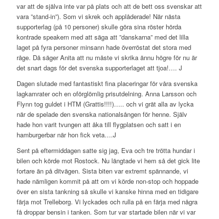
var att de själva inte var på plats och att de bett oss svenskar att
vara ”stand-in”). Som vi skrek och applåderade! När nästa
supporterlag (på 10 personer) skulle göra sina röster hörda
kontrade speakern med att säga att ”danskarna” med det lilla
laget på fyra personer minsann hade överröstat det stora med
råge. Då säger Anita att nu måste vi skrika ännu högre för nu är
det snart dags för det svenska supporterlaget att tjoa!…. J
Dagen slutade med fantastiskt fina placeringar för våra svenska
lagkamrater och en oförglömlig prisutdelning. Anna Larsson och
Flynn tog guldet i HTM (Grattis!!!!)….. och vi grät alla av lycka
när de spelade den svenska nationalsången för henne. Själv
hade hon varit tvungen att åka till flygplatsen och satt i en
hamburgerbar när hon fick veta….J
Sent på eftermiddagen satte sig jag, Eva och tre trötta hundar i
bilen och körde mot Rostock. Nu längtade vi hem så det gick lite
fortare än på ditvägen. Sista biten var extremt spännande, vi
hade nämligen kommit på att om vi körde non-stop och hoppade
över en sista tankning så skulle vi kanske hinna med en tidigare
färja mot Trelleborg. Vi lyckades och rulla på en färja med några
få droppar bensin i tanken. Som tur var startade bilen när vi var