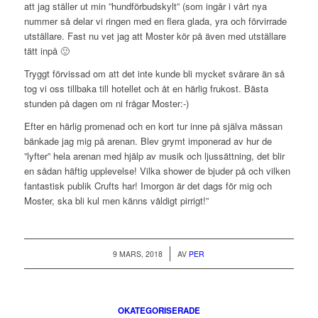
att jag ställer ut min ”hundförbudskylt” (som ingår i vårt nya
nummer så delar vi ringen med en flera glada, yra och förvirrade
utställare. Fast nu vet jag att Moster kör på även med utställare
tätt inpå 🙂
Tryggt förvissad om att det inte kunde bli mycket svårare än så
tog vi oss tillbaka till hotellet och åt en härlig frukost. Bästa
stunden på dagen om ni frågar Moster:-)
Efter en härlig promenad och en kort tur inne på själva mässan
bänkade jag mig på arenan. Blev grymt imponerad av hur de
”lyfter” hela arenan med hjälp av musik och ljussättning, det blir
en sådan häftig upplevelse! Vilka shower de bjuder på och vilken
fantastisk publik Crufts har! Imorgon är det dags för mig och
Moster, ska bli kul men känns väldigt pirrigt!”
/
9 MARS, 2018
AV
PER
OKATEGORISERADE