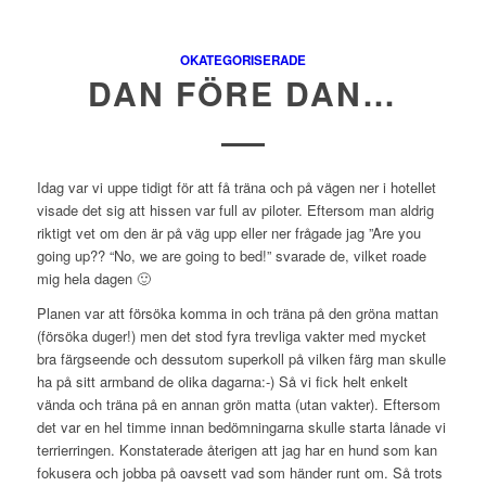
OKATEGORISERADE
DAN FÖRE DAN…
Idag var vi uppe tidigt för att få träna och på vägen ner i hotellet
visade det sig att hissen var full av piloter. Eftersom man aldrig
riktigt vet om den är på väg upp eller ner frågade jag ”Are you
going up?? “No, we are going to bed!” svarade de, vilket roade
mig hela dagen 🙂
Planen var att försöka komma in och träna på den gröna mattan
(försöka duger!) men det stod fyra trevliga vakter med mycket
bra färgseende och dessutom superkoll på vilken färg man skulle
ha på sitt armband de olika dagarna:-) Så vi fick helt enkelt
vända och träna på en annan grön matta (utan vakter). Eftersom
det var en hel timme innan bedömningarna skulle starta lånade vi
terrierringen. Konstaterade återigen att jag har en hund som kan
fokusera och jobba på oavsett vad som händer runt om. Så trots