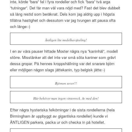
inte, körde ”bara” fel i fyra rondeller och fick ”bara” två arga
”tutningar”. Det får man väl vara nöjd med? Fast det blev dubbelt
så lång restid som beräknat. Dels kom jag aldrig upp i högsta
tillåtna hastighet och dessutom var jag tvungen att pausa ofta
och länge:-)
Äntligen lite medelhavsfeeling!
I en av våra pauser hittade Moster några nya ”kaninhål”, modell
större. Misstänker att det inte var små söta kaniner som grävt
dessa gropar. På hennes kroppshållning var det snarare björn
eller möjligen någon slags jättekanin, typ belgisk jätte:-)
Björnen sover?!
Här behöver man ingen vinterrock. Av med den!
Efter några hysteriska felkörningar i de sista rondellerna (hela
Birmingham är uppbyggt av gigantiska rondeller) kunde vi
ÄNTLIGEN parkera, packa ur och checka in på hotellet.