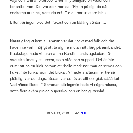
väja och lämna företräde la hon in ytterligare en växel och
fortsatte fram. Det var som hon sa: ”Flytta på dig, de där
dockorna är mina, varenda en!” Tur att hon inte kör bil:-)
Efter träningen blev det frukost och en lååång väntan….
Nästa gång vi kom till arenan var det tjockt med folk och det
hade inte varit möjligt att ta sig fram utan rätt färg på armbandet.
Backstage hade vi turen att ha Kerstin, landslagsledare för
svenska freestyleklubben, som stöd och support. Det är inte
dumt att ha en klok person att ”bolla med” när man är nervös och
huvet inte funkar som det brukar. Vi hade startnummer tre så
plötsligt var det dags. Sedan var det över, allt det gick sååå fort!
Vad hände liksom? Sammanfattningsvis hade vi några missar,
satte flera svåra grejer, superskoj och en härlig känsla!
/
10 MARS, 2018
AV
PER