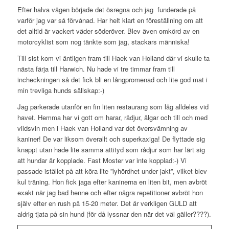
Efter halva vägen började det ösregna och jag
funderade på
varför jag var så förvånad. Har helt klart en föreställning om att
det alltid är vackert väder söderöver. Blev även omkörd av en
motorcyklist som nog tänkte som jag, stackars människa!
Till sist kom vi äntligen fram till Haek van Holland där vi skulle ta
nästa färja till Harwich. Nu hade vi tre timmar fram till
incheckningen så det fick bli en långpromenad och lite god mat i
min trevliga hunds sällskap:-)
Jag parkerade utanför en fin liten restaurang som låg alldeles vid
havet. Hemma har vi gott om harar, rådjur, älgar och till och med
vildsvin men i Haek van Holland var det översvämning av
kaniner! De var liksom överallt och superkaxiga! De flyttade sig
knappt utan hade lite samma attityd som rådjur som har lärt sig
att hundar är kopplade. Fast Moster var inte kopplad:-) Vi
passade istället på att köra lite ”lyhördhet under jakt”, vilket blev
kul träning. Hon fick jaga efter kaninerna en liten bit, men avbröt
exakt när jag bad henne och efter några repetitioner avbröt hon
själv efter en rush på 15-20 meter. Det är verkligen GULD att
aldrig tjata på sin hund (för då lyssnar den när det väl gäller????).