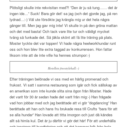
Plötsligt skulle inte rekvisitan med?! ”Den är ju så tung…… det är
ingen ide…” Suck! Bara gör det! sa jag (och det gjorde jag, på ren
lydnad…:-) Väl ute försökte jag krångla mig ur det hela några
gånger till. Men jag gav mig inte! Vi skulle in på den gröna mattan
och det med basta! Och tack vare lite tur och väldigt mycket
tvång så funkade det. Så jäkla skönt att få lite träning på plats.
Moster tyckte det var toppen! Vi hade några heelworkhundar runt
oss och hon blev lite extra taggad av konkurrensen. Hon fattar
liksom inte att de inte ville ha hennes strumpor:-)
Hotellets freestylehall:-)
Efter träningen belönade vi oss med en härlig promenad och
frukost. Vi satt i samma restaurang som igår och fick sällskap av
en amerikan som inte kunde slita sina ögon från Moster. Hade
det varit för 30 år sedan hade det varit från mig:-) Han frågade
vad hon jobbar med och jag berättade att vi gör ”dogdancing” Han
berättade att han och hans fru brukade resa till Crufts ”bara för att
se alla hundar” Han lovade att titta imorgon och just då kändes
allt så himla kul. Det är ju därför vi gör det här! För att underhålla
och inspirera till hundträning och att det kommer folk från hela