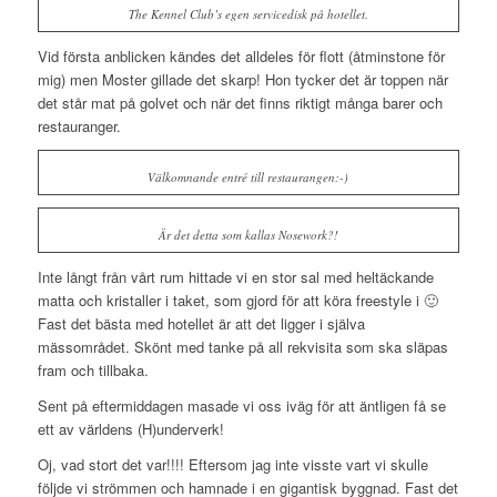
The Kennel Club’s egen servicedisk på hotellet.
Vid första anblicken kändes det alldeles för flott (åtminstone för
mig) men Moster gillade det skarp! Hon tycker det är toppen när
det står mat på golvet och när det finns riktigt många barer och
restauranger.
Välkomnande entré till restaurangen:-)
Är det detta som kallas Nosework?!
Inte långt från vårt rum hittade vi en stor sal med heltäckande
matta och kristaller i taket, som gjord för att köra freestyle i 🙂
Fast det bästa med hotellet är att det ligger i själva
mässområdet. Skönt med tanke på all rekvisita som ska släpas
fram och tillbaka.
Sent på eftermiddagen masade vi oss iväg för att äntligen få se
ett av världens (H)underverk!
Oj, vad stort det var!!!! Eftersom jag inte visste vart vi skulle
följde vi strömmen och hamnade i en gigantisk byggnad. Fast det