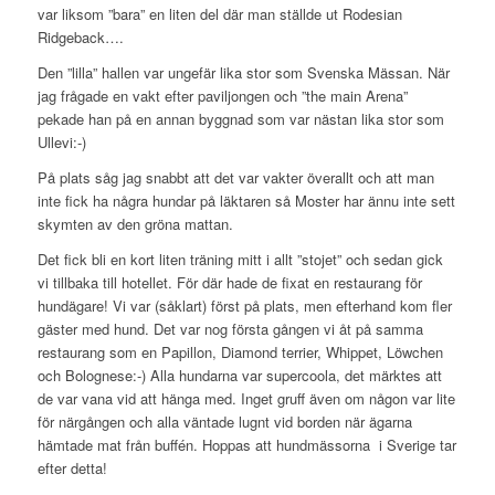
var liksom ”bara” en liten del där man ställde ut Rodesian
Ridgeback….
Den ”lilla” hallen var ungefär lika stor som Svenska Mässan. När
jag frågade en vakt efter paviljongen och ”the main Arena”
pekade han på en annan byggnad som var nästan lika stor som
Ullevi:-)
På plats såg jag snabbt att det var vakter överallt och att man
inte fick ha några hundar på läktaren så Moster har ännu inte sett
skymten av den gröna mattan.
Det fick bli en kort liten träning mitt i allt ”stojet” och sedan gick
vi tillbaka till hotellet. För där hade de fixat en restaurang för
hundägare! Vi var (såklart) först på plats, men efterhand kom fler
gäster med hund. Det var nog första gången vi åt på samma
restaurang som en Papillon, Diamond terrier, Whippet, Löwchen
och Bolognese:-) Alla hundarna var supercoola, det märktes att
de var vana vid att hänga med. Inget gruff även om någon var lite
för närgången och alla väntade lugnt vid borden när ägarna
hämtade mat från buffén. Hoppas att hundmässorna
i Sverige tar
efter detta!