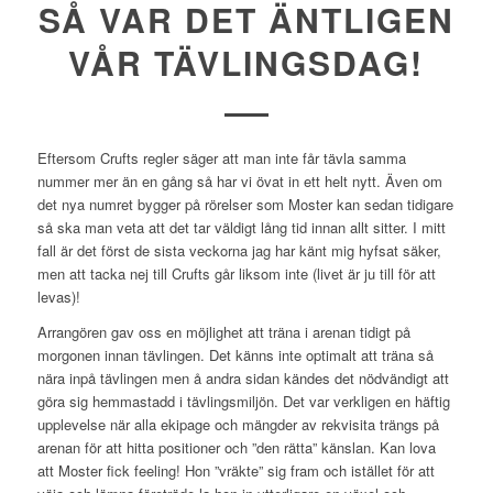
SÅ VAR DET ÄNTLIGEN
VÅR TÄVLINGSDAG!
Eftersom Crufts regler säger att man inte får tävla samma
nummer mer än en gång så har vi övat in ett helt nytt. Även om
det nya numret bygger på rörelser som Moster kan sedan tidigare
så ska man veta att det tar väldigt lång tid innan allt sitter. I mitt
fall är det först de sista veckorna jag har känt mig hyfsat säker,
men att tacka nej till Crufts går liksom inte (livet är ju till för att
levas)!
Arrangören gav oss en möjlighet att träna i arenan tidigt på
morgonen innan tävlingen. Det känns inte optimalt att träna så
nära inpå tävlingen men å andra sidan kändes det nödvändigt att
göra sig hemmastadd i tävlingsmiljön. Det var verkligen en häftig
upplevelse när alla ekipage och mängder av rekvisita trängs på
arenan för att hitta positioner och ”den rätta” känslan. Kan lova
att Moster fick feeling! Hon ”vräkte” sig fram och istället för att