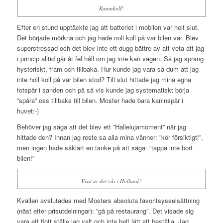
Kaninkoll!
Efter en stund upptäckte jag att batteriet i mobilen var helt slut.
Det började mörkna och jag hade noll koll på var bilen var. Blev
superstressad och det blev inte ett dugg bättre av att veta att jag
i princip alltid går åt fel håll om jag inte kan vägen. Så jag sprang
hysteriskt, fram och tillbaka. Hur kunde jag vara så dum att jag
inte höll koll på var bilen stod? Till slut hittade jag mina egna
fotspår i sanden och på så vis kunde jag systematiskt börja
”spåra” oss tillbaks till bilen. Moster hade bara kaninspår i
huvet:-)
Behöver jag säga att det blev ett ”Hallelujamoment”
när jag
hittade den? Innan jag reste sa alla mina vänner: ”kör försiktigt!”,
men ingen hade såklart en tanke på att säga: ”tappa inte bort
bilen!”
Visst är det vår i Holland?
Kvällen avslutades med Mosters absoluta favoritsysselsättning
(näst efter prisutdelningar): ”gå på restaurang”. Det visade sig
vara ett flott ställe jag valt och inte helt lätt att beställa. Jag