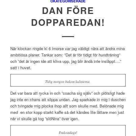
OKATEGORISERADE
DAN FÖRE
DOPPAREDAN!
När klockan ringde kl 6 imorse var jag väldigt nära att ändra mina
ambitiösa planer. Tankar som: ”Det är för tidigt för hundträning”
och ”det är ingen ide att kliva upp, jag blir ändå inte insläppt….”
satt i huvet.
Tidig morgon bakom kulisserna.
Det var bara att rycka in och ”coacha sig själv” och plötsligt hade
jag inte en chans att slippa undan. Jag sparkade in mig i duschen
och tvingade mig plocka ihop allt som skulle med. Belönade mig
med
en stor kopp starkt kaffe så det kändes lite lättare men just
när vi skulle gå tog ”slöNina” över igen.
Frukostdags!