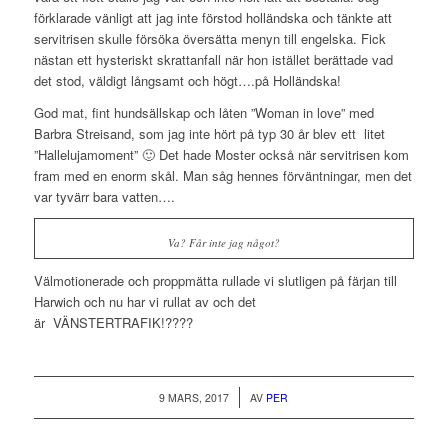
förklarade vänligt att jag inte förstod holländska och tänkte att
servitrisen skulle försöka översätta menyn till engelska. Fick
nästan ett hysteriskt skrattanfall när hon istället berättade vad
det stod, väldigt långsamt och högt….på Holländska!
God mat, fint hundsällskap och låten ”Woman in love” med
Barbra Streisand, som jag inte hört på typ 30 år blev ett
litet
”Hallelujamoment” 🙂 Det hade Moster också när servitrisen kom
fram med en enorm skål. Man såg hennes förväntningar, men det
var tyvärr bara vatten….
Va? Får inte jag något?
Välmotionerade och proppmätta rullade vi slutligen på färjan till
Harwich och nu har vi rullat av och det
är
VÄNSTERTRAFIK!????
/
9 MARS, 2017
AV
PER