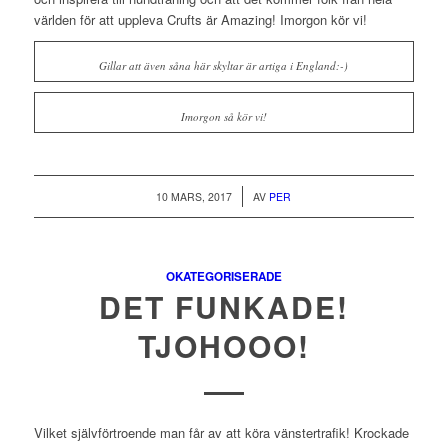
världen för att uppleva Crufts är Amazing! Imorgon kör vi!
Gillar att även såna här skyltar är artiga i England:-)
Imorgon så kör vi!
/
10 MARS, 2017
AV
PER
OKATEGORISERADE
DET FUNKADE!
TJOHOOO!
Vilket självförtroende man får av att köra vänstertrafik! Krockade